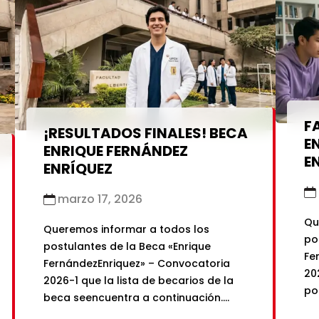
se
Ec
DE
Si 
F
¡RESULTADOS FINALES! BECA
E
ENRIQUE FERNÁNDEZ
E
ENRÍQUEZ
marzo 17, 2026
Qu
Queremos informar a todos los
po
postulantes de la Beca «Enrique
Fe
FernándezEnriquez» – Convocatoria
202
2026-1 que la lista de becarios de la
po
beca seencuentra a continuación.
se
Queremos felicitar al ganador de este