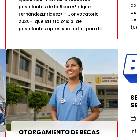
co
postulantes de la Beca «Enrique
de
FernándezEnriquez» – Convocatoria
Un
2026-1 que la lista oficial de
(U
postulantes aptos yno aptos para la
de
Fase de Entrevista ya se encuentra
Pe
disponible a continuación:Si tu DNI se
al
encuentra en la lista de aptos, recibirás
Pa
una notificación a tucorreo institucional
Si
con la fecha y hora programada […]
in
de
SE
S
OTORGAMIENTO DE BECAS
In