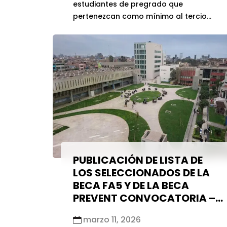
estudiantes de pregrado que
pertenezcan como mínimo al tercio
superior en el semestre 2025-II y
acrediten vulnerabilidad
socioeconómica. Para esta
convocatoria se otorgarán un total de
15 becas concursables. La selección
priorizará a quienes demuestren mayor
rendimiento académico […]
PUBLICACIÓN DE LISTA DE
LOS SELECCIONADOS DE LA
BECA FA5 Y DE LA BECA
PREVENT CONVOCATORIA –
2026
marzo 11, 2026