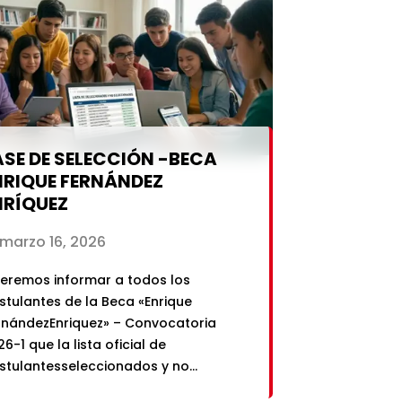
leccionados de la Beca de Asistencia
onómica Convocatoria2026-1: LISTA
 SELECCIONADOS Y NO SELECCIONADOS
tu […]
ASE DE SELECCIÓN -BECA
NRIQUE FERNÁNDEZ
NRÍQUEZ
marzo 16, 2026
eremos informar a todos los
stulantes de la Beca «Enrique
rnándezEnriquez» – Convocatoria
6-1 que la lista oficial de
stulantesseleccionados y no
leccionados ya se encuentra