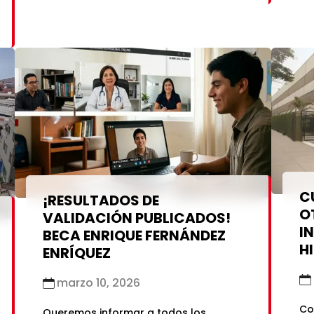
di
exigenteproceso de selección: Lista:
SE
LISTA DE BECARIOS
fu
no
aa
de
dí
C
¡RESULTADOS DE
O
VALIDACIÓN PUBLICADOS!
I
BECA ENRIQUE FERNÁNDEZ
H
ENRÍQUEZ
S
marzo 10, 2026
Co
Queremos informar a todos los