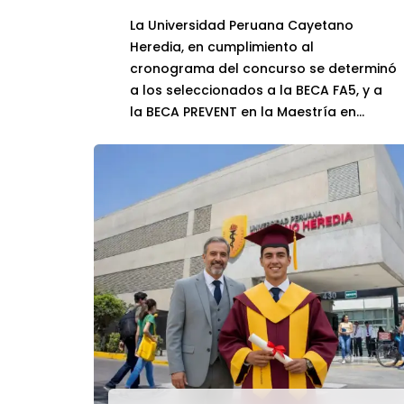
La Universidad Peruana Cayetano
Heredia, en cumplimiento al
cronograma del concurso se determinó
a los seleccionados a la BECA FA5, y a
la BECA PREVENT en la Maestría en
Control de Enfermedades Infecciosas y
Tropicales, quienes deben de realizar la
aceptación de LA BECA en los próximos
días. A continuación, se detalla los
resultados de […]