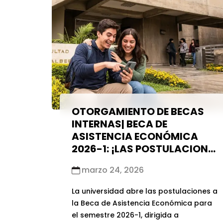
de Personal UPCH es otorgada a
ingresantes o estudiantes de pregrado
de la universidad hijos del personal
docente […]
OTORGAMIENTO DE BECAS
INTERNAS| BECA DE
ASISTENCIA ECONÓMICA
2026-1: ¡LAS POSTULACIONES
YA ESTÁN ABIERTAS!
marzo 24, 2026
La universidad abre las postulaciones a
la Beca de Asistencia Económica para
el semestre 2026-1, dirigida a