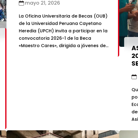
mayo 21, 2026
La Oficina Universitaria de Becas (OUB)
de la Universidad Peruana Cayetano
Heredia (UPCH) invita a participar en la
convocatoria 2026-1 de la Beca
«Maestro Cares», dirigida a jóvenes de
A
alto rendimiento académico que se
2
encuentren en situación de pobreza o
S
pobreza extrema y hayan sido
admitidos a una de las carreras
elegibles. La beca aplica […]
Qu
po
Ec
de
As
co
la 