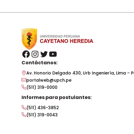
facebook
instagram
twitter
youtube
Contáctanos:
Av. Honorio Delgado 430, Urb Ingeniería, Lima – P
portalweb@upch.pe
(511) 319-0000
Informes para postulantes:
(511) 436-3852
(511) 319-0043