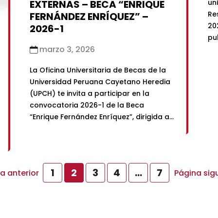
un
EXTERNAS – BECA “ENRIQUE
Re
FERNÁNDEZ ENRÍQUEZ” –
20
2026-1
pu
marzo 3, 2026
da
Se
La Oficina Universitaria de Becas de la
Es
Universidad Peruana Cayetano Heredia
fu
(UPCH) te invita a participar en la
❤️ 
convocatoria 2026-1 de la Beca
pe
“Enrique Fernández Enríquez”, dirigida a
jóvenes de alto rendimiento académico
y en situación de pobreza o pobreza
extrema que hayan sido admitidos a la
carrera profesional de Medicina para
1
2
3
4
…
7
a anterior
Página sig
iniciar estudios en […]