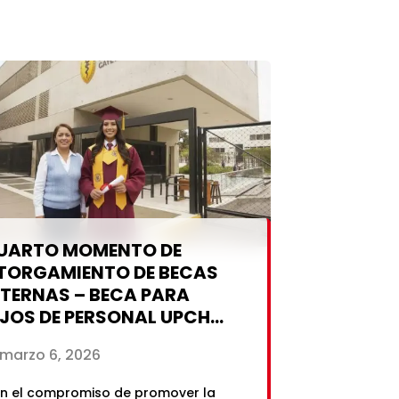
sponible acontinuación:LISTA DE
LECCIONADOS Y NO SELECCIONADOSSi
iste seleccionado, recibirás una
tificación a tu correo invitándote
ceptar la beca. Recuerda que
berás aceptarla en un plazo de dos
ashábiles […]
UARTO MOMENTO DE
TORGAMIENTO DE BECAS
NTERNAS – BECA PARA
IJOS DE PERSONAL UPCH
INDICALIZADO 2026-1
marzo 6, 2026
n el compromiso de promover la