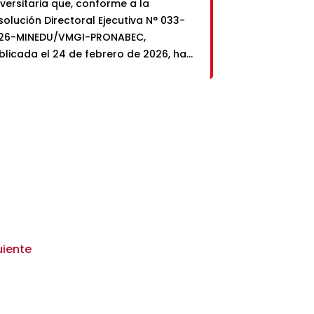
iversitaria que, conforme a la
solución Directoral Ejecutiva N° 033-
26-MINEDU/VMGI-PRONABEC,
blicada el 24 de febrero de 2026, ha
do inicio oficialmente la Etapa de
lección del Concurso Beca 18 y Becas
peciales – Convocatoria 2026. Si
iste preseleccionado/a, ¡felicidades!
Este logro es fruto de tu esfuerzo,
rseverancia y compromiso con […]
uiente