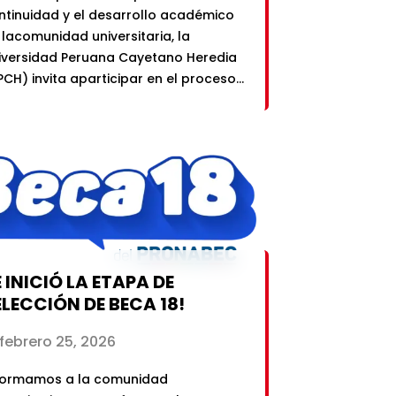
ntinuidad y el desarrollo académico
 lacomunidad universitaria, la
iversidad Peruana Cayetano Heredia
PCH) invita aparticipar en el proceso
 renovación de la Beca para Hijos de
rsonalSindicalizado, correspondiente
 semestre académico 2026-1.La Beca
ra Hijos de Personal UPCH
ndicalizado es otorgada a
gresantes oestudiantes de pregrado
 la universidad […]
 INICIÓ LA ETAPA DE
ELECCIÓN DE BECA 18!
febrero 25, 2026
formamos a la comunidad