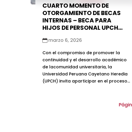
CUARTO MOMENTO DE
OTORGAMIENTO DE BECAS
INTERNAS – BECA PARA
HIJOS DE PERSONAL UPCH
2026-1
marzo 6, 2026
Con el compromiso de promover la
continuidad y el desarrollo académico
de lacomunidad universitaria, la
Universidad Peruana Cayetano Heredia
(UPCH) invita aparticipar en el proceso
de renovación de la Beca para Hijos de
Personal,correspondiente al semestre
académico 2026-1.La Beca Para Hijos de
Págin
Personal UPCH es otorgada a
ingresantes o estudiantes depregrado
de la universidad hijos del personal […]