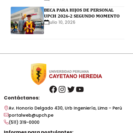
BECA PARA HIJOS DE PERSONAL
UPCH 2026-2 SEGUNDO MOMENTO
julio 10, 2026
facebook
instagram
twitter
youtube
Contáctanos:
Av. Honorio Delgado 430, Urb Ingeniería, Lima – Perú
portalweb@upch.pe
(511) 319-0000
Informes para postulantes: