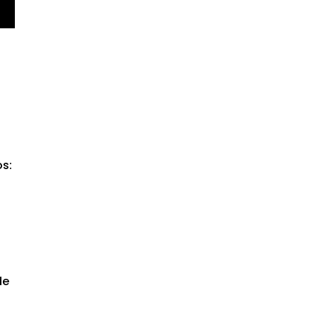
os:
de