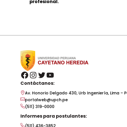
profesional.
facebook
instagram
twitter
youtube
Contáctanos:
Av. Honorio Delgado 430, Urb Ingeniería, Lima – P
portalweb@upch.pe
(511) 319-0000
Informes para postulantes:
(511) 436-3852