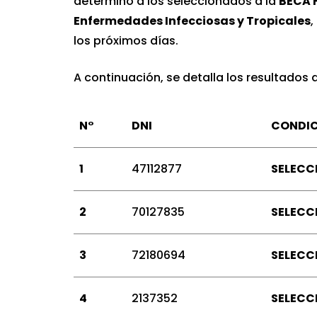
determinó a los seleccionados a la
BECA F
Enfermedades Infecciosas y Tropicales
,
los próximos días.
A continuación, se detalla los resultados
N°
DNI
CONDI
1
47112877
SELECC
2
70127835
SELECC
3
72180694
SELECC
4
2137352
SELECC