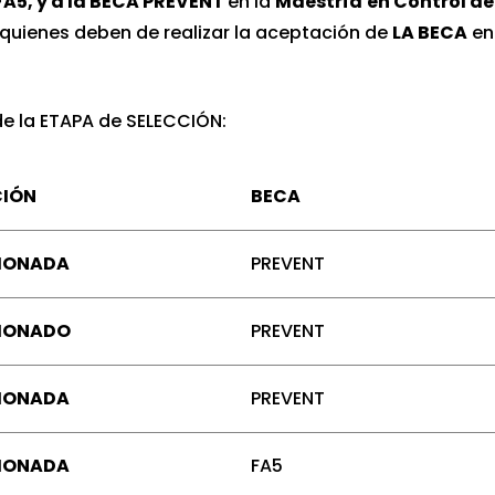
A5, y a la BECA PREVENT
en la
Maestría
en Control de
 quienes deben de realizar la aceptación de
LA BECA
en
 de la ETAPA de SELECCIÓN:
CIÓN
BECA
IONADA
PREVENT
IONADO
PREVENT
IONADA
PREVENT
IONADA
FA5