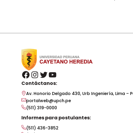
facebook
instagram
twitter
youtube
Contáctanos:
Av. Honorio Delgado 430, Urb Ingeniería, Lima – P
portalweb@upch.pe
(511) 319-0000
Informes para postulantes:
(511) 436-3852