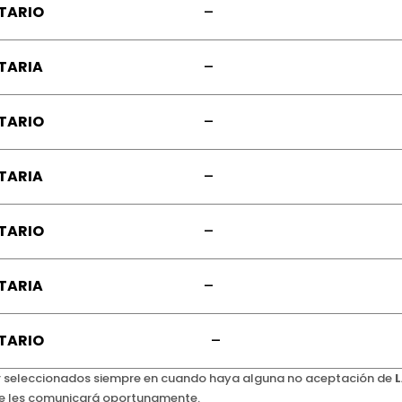
TARIO
–
TARIA
–
TARIO
–
TARIA
–
TARIO
–
TARIA
–
TARIO
–
er seleccionados siempre en cuando haya alguna no aceptación de
 se les comunicará oportunamente.