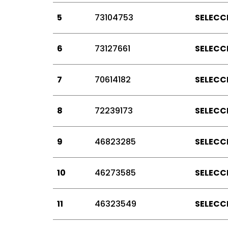
5
73104753
SELECC
6
73127661
SELECC
7
70614182
SELECC
8
72239173
SELECC
9
46823285
SELECC
10
46273585
SELECC
11
46323549
SELECC