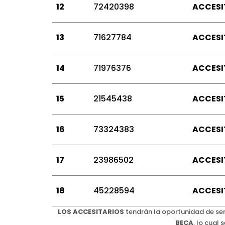
12
72420398
ACCESI
13
71627784
ACCESI
14
71976376
ACCESI
15
21545438
ACCESI
16
73324383
ACCESI
17
23986502
ACCESI
18
45228594
ACCESI
LOS
ACCESITARIOS
tendrán la oportunidad de s
BECA
, lo cual