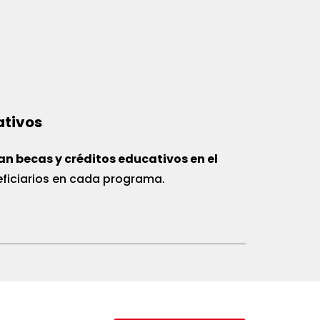
ativos
an becas y créditos educativos en el
eficiarios en cada programa.
mpromiso del beneficiario
restar servicios o labores en el Perú por