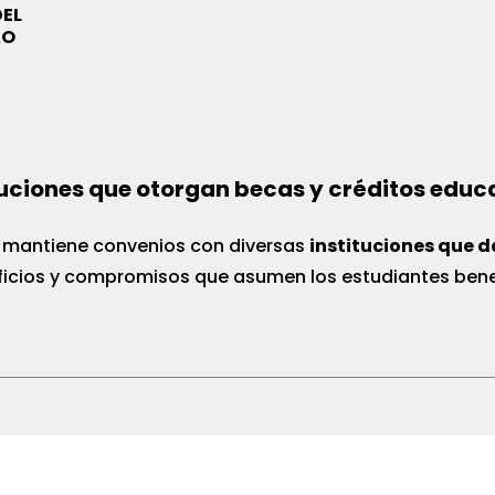
DEL
AO
tuciones que otorgan becas y créditos educ
 mantiene convenios con diversas
instituciones que d
neficios y compromisos que asumen los estudiantes ben
Beneficio
Co
• P