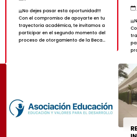
pre
¡¡¡No dejes pasar esta oportunidad!!!
• T
Con el compromiso de apoyarte en tu
anu
¡¡
trayectoria académica, te invitamos a
Co
por
participar en el segundo momento del
Becas
tr
de 
proceso de otorgamiento de la Beca
pa
• P
para Hijos de Personal Sindicalizado
pr
Suy
UPCH correspondiente al semestre
pa
2026-2. Este segundo momento está
lab
co
dirigido también a quienes rindieron el
hab
Es
examen de admisión del domingo. La
ta
[…]
de
Becas
• C
• 
pri
• C
R
Créditos Educativos
per
I