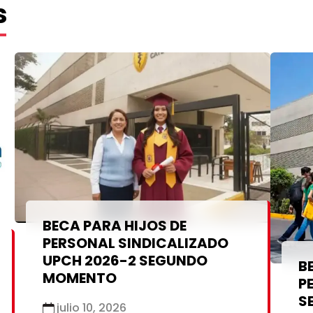
s
un 
des
Becas
(Pe
dur
ca
• P
por
Créditos Educativos
fin
• D
BECA PARA HIJOS DE
• P
PERSONAL SINDICALIZADO
Becas
sem
UPCH 2026-2 SEGUNDO
B
MOMENTO
P
S
• P
julio 10, 2026