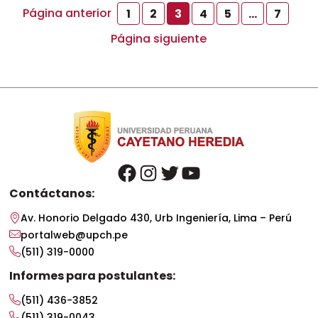
becas del CAFED, con el propósito de
Página anterior
1
2
3
4
5
…
7
fortalecer sus capacidades de
Página siguiente
acompañamiento y […]
facebook
instagram
twitter
youtube
Contáctanos:
Av. Honorio Delgado 430, Urb Ingeniería, Lima – Perú
portalweb@upch.pe
(511) 319-0000
Informes para postulantes:
(511) 436-3852
(511) 319-0043