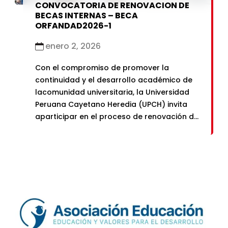
CONVOCATORIA DE RENOVACION DE
BECAS INTERNAS – BECA
ORFANDAD2026-1
enero 2, 2026
Con el compromiso de promover la
continuidad y el desarrollo académico de
lacomunidad universitaria, la Universidad
Peruana Cayetano Heredia (UPCH) invita
aparticipar en el proceso de renovación de
la Beca Orfandad, correspondiente
alsemestre académico 2026-1.Las
postulaciones ya están abiertas a través
del siguiente Formulario de Postulación.De
necesitar mayor información sobre el
proceso de postulación te […]