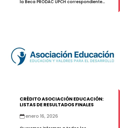
la Beca PRODAC UPCH correspondiente
alsemestre 2026-1.La Beca PRODAC
UPCH es otorgada a estudiantes de
pregrado que cumplan lacondición de ser
deportistas calificados de alguna de las
disciplinas deportivaspromovidas por la
Universidad: Kung Fu, […]
CRÉDITO ASOCIACIÓN EDUCACIÓN:
LISTAS DE RESULTADOS FINALES
enero 16, 2026