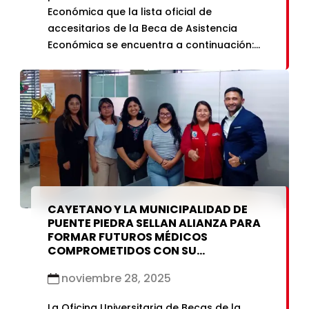
Económica que la lista oficial de
accesitarios de la Beca de Asistencia
Económica se encuentra a continuación:
LISTA DE ACCESITARIOS Si tu DNI se
encuentra entre los 3 postulantes que
fueron seleccionados, en calidad de
accesitarios, se te notificará a tu correo
electrónico para […]
CAYETANO Y LA MUNICIPALIDAD DE
PUENTE PIEDRA SELLAN ALIANZA PARA
FORMAR FUTUROS MÉDICOS
COMPROMETIDOS CON SU
COMUNIDAD
noviembre 28, 2025
La Oficina Universitaria de Becas de la