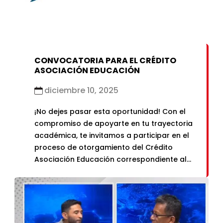
CONVOCATORIA PARA EL CRÉDITO
ASOCIACIÓN EDUCACIÓN
diciembre 10, 2025
¡No dejes pasar esta oportunidad! Con el
compromiso de apoyarte en tu trayectoria
académica, te invitamos a participar en el
proceso de otorgamiento del Crédito
Asociación Educación correspondiente al
semestre 2026-1 Asociación Educación es
una entidad sin fines de lucro cuya misión
es promover la educación superior en el
Perú, otorgando apoyo educativo a
jóvenes líderes […]