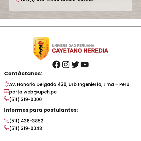
facebook
instagram
twitter
youtube
Contáctanos:
Av. Honorio Delgado 430, Urb Ingeniería, Lima – Perú
portalweb@upch.pe
(511) 319-0000
Informes para postulantes:
(511) 436-3852
(511) 319-0043