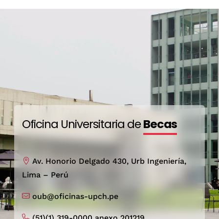
Matrícula y pensión de estudios al 100%.
Derecho de admisión a la universidad.
Gastos administrativos para la obtención
del grado de bachiller y título profesional.
Subvención económica: alojamiento,
movilidad local, alimentación y materiales
de estudio siempre que corresponda.
Laptop.
Oficina Universitaria de
Becas
Av. Honorio Delgado 430, Urb Ingeniería,
Lima – Perú
oub@oficinas-upch.pe
(51)(1) 319-0000 anexo 201219