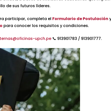
llo de sus futuros líderes.
ra participar, completa el
Formulario de Postulación
so
para conocer los requisitos y condiciones.
ternas@oficinas-upch.pe
📞 913901783 / 913901777.