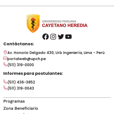
facebook
instagram
twitter
youtube
Contáctanos:
Av. Honorio Delgado 430, Urb Ingeniería, Lima – Perú
portalweb@upch.pe
(511) 319-0000
Informes para postulantes:
(511) 436-3852
(511) 319-0043
Programas
Zona Beneficiario