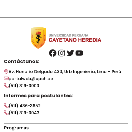
facebook
instagram
twitter
youtube
Contáctanos:
Av. Honorio Delgado 430, Urb Ingeniería, Lima – Perú
portalweb@upch.pe
(511) 319-0000
Informes para postulantes:
(511) 436-3852
(511) 319-0043
Programas