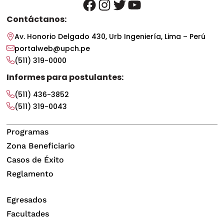
facebook
instagram
twitter
youtube
Contáctanos:
Av. Honorio Delgado 430, Urb Ingeniería, Lima – Perú
portalweb@upch.pe
(511) 319-0000
Informes para postulantes:
(511) 436-3852
(511) 319-0043
Programas
Zona Beneficiario
Casos de Éxito
Reglamento
Egresados
Facultades